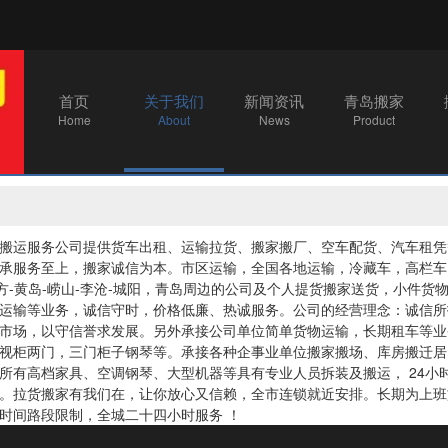
首页
关于我们
新闻资讯
青岛搬家
Home
About
News
Product
搬运服务公司
提供货车出租、运输拉货、搬家搬厂、空车配货、汽车租凭等
承服务至上，搬家诚信为本。市区运输，全国各地运输，冷藏车，高栏车
四方-黄岛-崂山-李沧-城阳，青岛周边的公司及个人提货搬家送货，小件
运输等业务，诚信守时，价格低廉、热诚服务。公司的经营理念：诚信所
市场，以守信誉求发展。
另外承接公司单位简单货物运输，长期租车等业
视柜两门，三门柜子钢琴等。承接各种企事业单位搬家搬场、库房搬迁居
所有高档家具、空调钢琴、大型机器等具有专业人员拆装及搬运， 24
。拉货搬家有我们在，让你放心又信赖，全市连锁就近安排。长期为上班
时间路段限制，全城二十四小时服务 ！