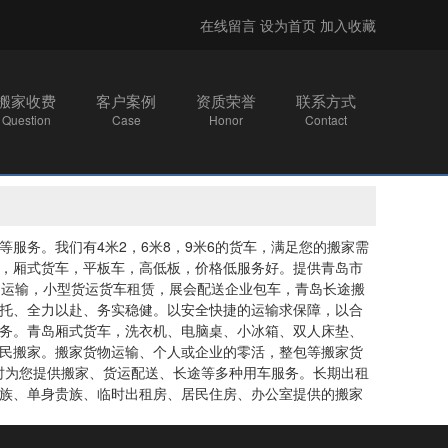
在线留言
设为首页
加入收藏
搬家收费
客户案例
资质荣誉
联系方式
Question
Case
Honor
Contact
服务。我们有4米2，6米8，9米6的货车，满足您的搬家需
，厢式货车，平板车，高低板，价格低服务好。提供青岛市
货物运输，小型货运货车租赁，展会配送企业包车，
青岛长途搬
托、全力以赴、务实稳健。以安全快捷的运输求保障，以合
务。青岛厢式货车，洗衣机、电脑桌、小冰箱、双人床垫、
民搬家。搬家货物运输、个人或企业的零活，整包等搬家货
小时为您提供搬家、货运配送、长途等多种用车服务。长期出租
族、单身贵族、临时出租房、居民住房、办公室提供的搬家