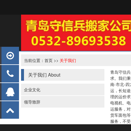
当前位置：
首页
>>
关于我们
青岛守信兵
关于我们
About
求。我们秉
南-市北-
企业文化
运
，长短途
理的运价求
领导致辞
电视机、电
运服务，对
货车面包等
服务，不受